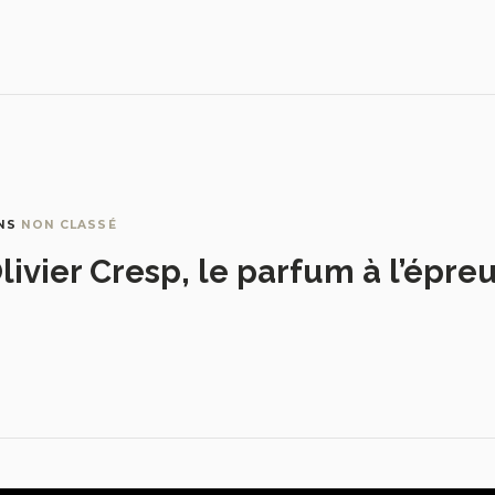
NS
NON CLASSÉ
livier Cresp, le parfum à l’épre