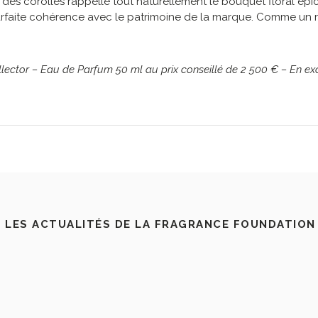
 des corolles rappelle tout naturellement le bouquet floral épi
arfaite cohérence avec le patrimoine de la marque. Comme un r
llector –
Eau de Parfum 50 ml au prix conseillé de 2 500 € –
En exc
 LES ACTUALITÉS DE LA FRAGRANCE FOUNDATION