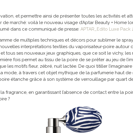
ovation, et permettre ainsi de présenter toutes les activités et 
 de marché: voilà le nouveau visage d’Aptar Beauty + Home l
ésumé dans ce communiqué de presse:
APTAR_Edito Luxe Pack 
gamme de multiples techniques et décors pour sublimer le spray
nouvelles interprétations textiles du vaporisateur-poire autour
 et tous ses nouveaux jeux graphiques, que ce soit le vichy, les 
 première fois permet au tissu de la poire de se prêter au jeu de 
que les motifs fleur, zèbré, nuit lactée. De quoi titiller l’imagina
de la mode, à travers cet objet mythique de la parfumerie haut d
poire étanche grâce à son système de verrouillage par quart de t
 la fragrance, en garantissant l’absence de contact entre la poir
ire ?