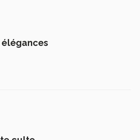
s élégances
te culte