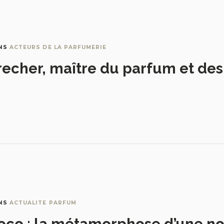
NS
ACTEURS DE LA PARFUMERIE
recher, maître du parfum et de
NS
ACTUALITE PARFUM
oco : la métamorphose d’une no