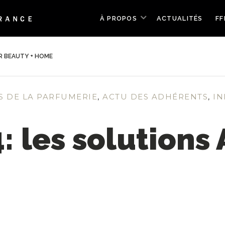
À PROPOS
ACTUALITÉS
FF
R BEAUTY + HOME
S DE LA PARFUMERIE
,
ACTU DES ADHÉRENTS
,
IN
 les solutions 