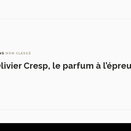
NS
NON CLASSÉ
livier Cresp, le parfum à l’épre