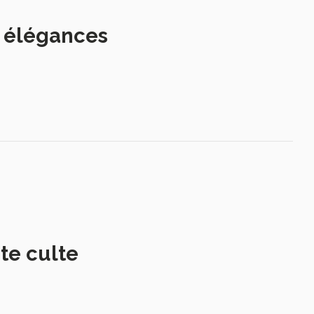
s élégances
te culte