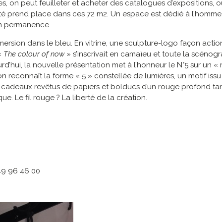
es, on peut feuilleter et acheter des catalogues d’expositions, o
auté prend place dans ces 72 m2. Un espace est dédié à l’homm
 en permanence.
ersion dans le bleu. En vitrine, une sculpture-logo façon actio
 «
The colour of now
» s’inscrivait en camaïeu et toute la scénogr
rd’hui, la nouvelle présentation met à l’honneur le N°5 sur un 
ne on reconnaît la forme « 5 » constellée de lumières, un motif
s cadeaux revêtus de papiers et bolducs d’un rouge profond tan
e. Le fil rouge ? La liberté de la création.
 49 96 46 00