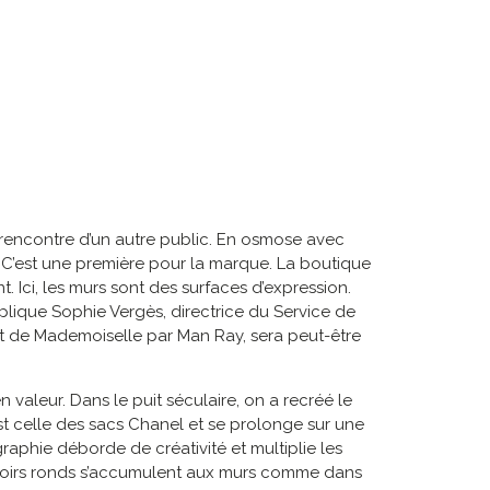
a rencontre d’un autre public. En osmose avec
 « C’est une première pour la marque. La boutique
 Ici, les murs sont des surfaces d’expression.
plique Sophie Vergès, directrice du Service de
rait de Mademoiselle par Man Ray, sera peut-être
n valeur. Dans le puit séculaire, on a recréé le
st celle des sacs Chanel et se prolonge sur une
aphie déborde de créativité et multiplie les
iroirs ronds s’accumulent aux murs comme dans