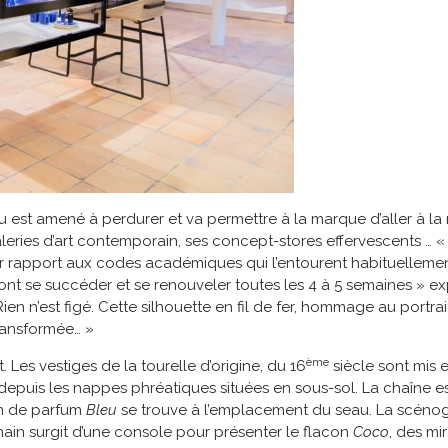
u est amené à perdurer et va permettre à la marque d’aller à l
galeries d’art contemporain, ses concept-stores effervescents …
ar rapport aux codes académiques qui l’entourent habituellement.
nt se succéder et se renouveler toutes les 4 à 5 semaines » ex
 Rien n’est figé. Cette silhouette en fil de fer, hommage au port
ransformée… »
ème
Les vestiges de la tourelle d’origine, du 16
siècle sont mis e
 depuis les nappes phréatiques situées en sous-sol. La chaîne e
on de parfum
Bleu
se trouve à l’emplacement du seau. La scénogr
e main surgit d’une console pour présenter le flacon
Coco
, des m