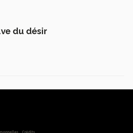
uve du désir
rsonnelles
Crédits