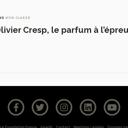
NS
NON CLASSÉ
livier Cresp, le parfum à l’épre
nce Foundation France
Awards
Contact
Mentions Légales
Données pe