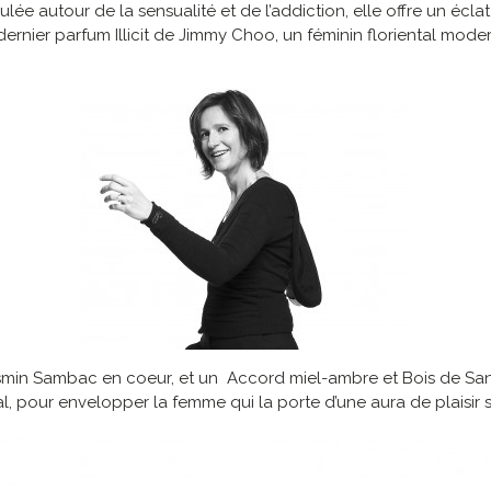
culée autour de la sensualité et de l’addiction, elle offre un éc
rnier parfum Illicit de Jimmy Choo, un féminin floriental moder
min Sambac en coeur, et un Accord miel-ambre et Bois de Santa
l, pour envelopper la femme qui la porte d’une aura de plaisir 