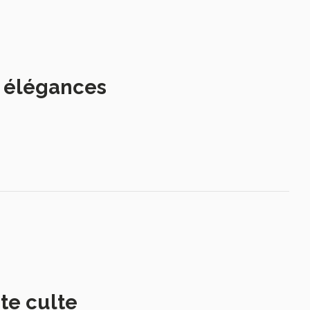
s élégances
te culte