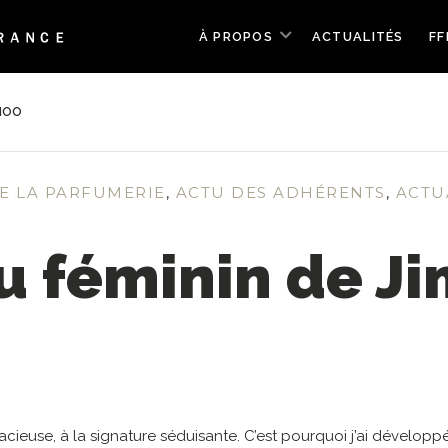
À PROPOS
ACTUALITÉS
FF
CHOO
E LA PARFUMERIE
,
ACTU DES ADHÉRENTS
,
ACTU
eau féminin de 
ieuse, à la signature séduisante. C’est pourquoi j’ai développé