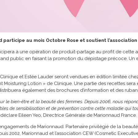
participe au mois Octobre Rose et soutient l’associatio
icipera à une opération de produit-partage au profit de cette
 grand public en faisant la promotion du dépistage précoce. U
 Clinique et Estée Lauder seront vendues en édition limitée ch
t Moisturing Lotion » de Clinique. Une partie des recettes sera e
 distribuera également des brochures d’information et des ruban
r le bien-être et la beauté des femmes. Depuis 2006, nous répondo
les de sensibilisation et de prévention contre cette maladie qui 
,
déclare Eileen Yeo, Directrice Générale de Marionnaud France.
engagements de Marionnaud. Partenaire privilégié de la beauté
uis 2002, Marionnaud et l’association CEW (Cosmetic Executi