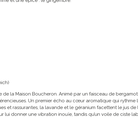
mme et une épice : le gingembre.
nich)
que de la Maison Boucheron. Animé par un faisceau de bergamot
évérencieuses. Un premier écho au cœur aromatique qui rythme la
s et rassurantes, la lavande et le géranium facettent le jus de le
our lui donner une vibration inouïe, tandis qu’un voile de ciste l