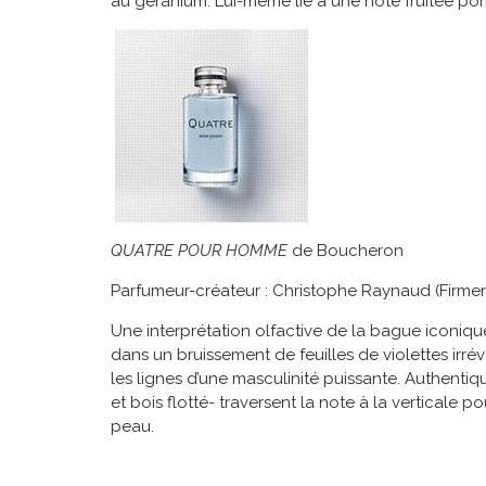
au géranium. Lui-même lié à une note fruitée po
QUATRE POUR HOMME
de Boucheron
Parfumeur-créateur : Christophe Raynaud (Firme
Une interprétation olfactive de la bague iconi
dans un bruissement de feuilles de violettes irr
les lignes d’une masculinité puissante. Authentique
et bois flotté- traversent la note à la verticale p
peau.