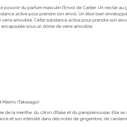
t le pouvoir du parfum masculin l’Envol de Cartier. Un nectar au
tance active pour prendre son envol. Un élixir bien envelopp
rre amovible. Cette substance active pour prendre son envol.
 encapsulée sous un dôme de verre amovible.
di Marino (Takasago)
cée de la menthe, du citron d’Italie et du pamplemousse. Elle se
sance et son intensité dans des notes de gingembre, de cardam