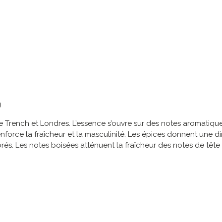
)
 le Trench et Londres. L’essence s’ouvre sur des notes aromatiqu
force la fraîcheur et la masculinité. Les épices donnent une d
s. Les notes boisées atténuent la fraîcheur des notes de tête e