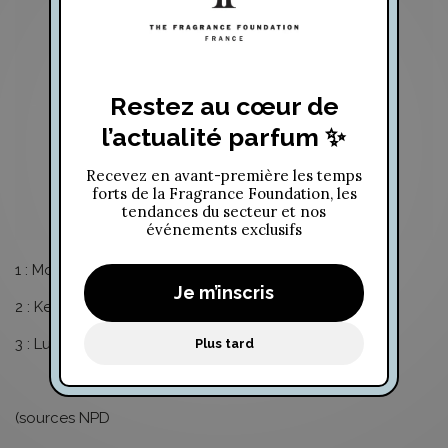
1 : Mon Guerlain
2 : Kenzo World
3 : Luna (Nina Ricci)
(sources NPD