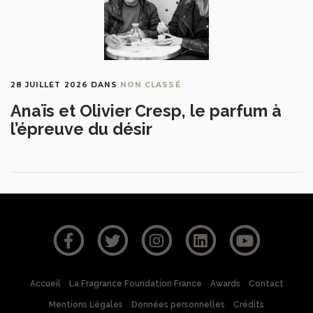
28 JUILLET 2026
DANS
NON CLASSÉ
Anaïs et Olivier Cresp, le parfum à
l’épreuve du désir
Accueil
La Fragrance Foundation France
Awards
Contact
Mentions Légales
Données personnelles
Crédits